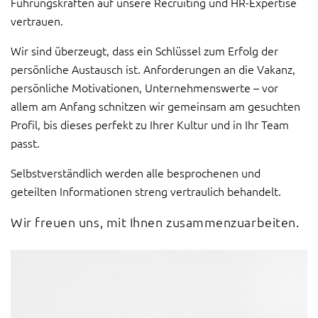
Führungskräften auf unsere Recruiting und HR-Expertise
v
vertrauen.
i
g
Wir sind überzeugt, dass ein Schlüssel zum Erfolg der
a
persönliche Austausch ist. Anforderungen an die Vakanz,
t
persönliche Motivationen, Unternehmenswerte – vor
i
allem am Anfang schnitzen wir gemeinsam am gesuchten
o
Profil, bis dieses perfekt zu Ihrer Kultur und in Ihr Team
n
passt.
Selbstverständlich werden alle besprochenen und
geteilten Informationen streng vertraulich behandelt.
Wir freuen uns, mit Ihnen zusammenzuarbeiten.