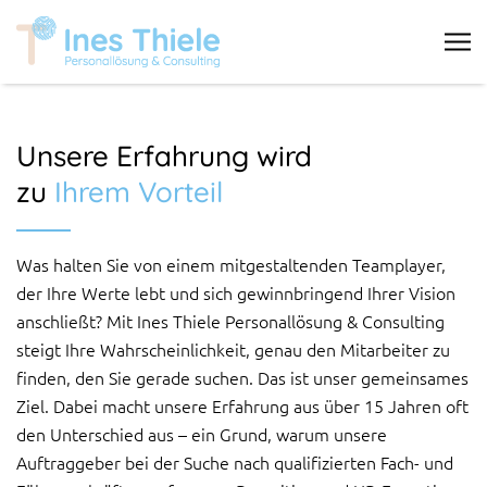
Skip
to
C
content
l
i
c
Unsere Erfahrung wird
k
zu
Ihrem Vorteil
t
o
v
Was halten Sie von einem mitgestaltenden Teamplayer,
i
der Ihre Werte lebt und sich gewinnbringend Ihrer Vision
e
anschließt? Mit Ines Thiele Personallösung & Consulting
w
steigt Ihre Wahrscheinlichkeit, genau den Mitarbeiter zu
t
finden, den Sie gerade suchen. Das ist unser gemeinsames
h
Ziel. Dabei macht unsere Erfahrung aus über 15 Jahren oft
e
den Unterschied aus – ein Grund, warum unsere
n
Auftraggeber bei der Suche nach qualifizierten Fach- und
a