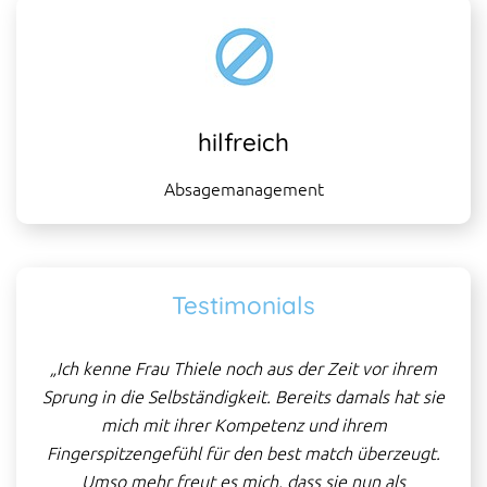
hilfreich
Absagemanagement
Testimonials
e bei
„Ich kenne Frau Thiele noch aus der Zeit vor ihrem
„Fr
Sprung in die Selbständigkeit. Bereits damals hat sie
sich
mich mit ihrer Kompetenz und ihrem
Ka
Fingerspitzengefühl für den best match überzeugt.
N
ser
Umso mehr freut es mich, dass sie nun als
ä